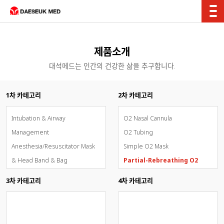
제품소개
대석메드는 인간의 건강한 삶을 추구합니다.
1차 카테고리
2차 카테고리
Intubation & Airway
O2 Nasal Cannula
Management
O2 Tubing
Anesthesia/Resuscitator Mask
Simple O2 Mask
& Head Band & Bag
Partial-Rebreathing O2
Breathing Circuit System
Mask
3차 카테고리
4차 카테고리
Oxygen & Aerosol Therapy
Non-Rebreathing O2 Mask
Inhalation Sedation - AnaConDa
Venturi Mask
OxyMask(개방형고유량통합산소마
O2 Tent & Trachea Mask