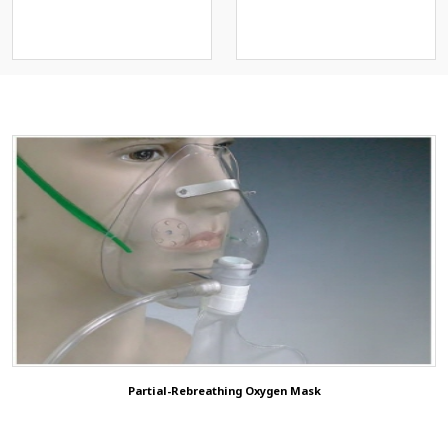
스크)
T-Piece Set
Operation Positioning Gel
Nebulizer Kit & Aerosol Mask
Pads
O2 Adapter & Diluter &
Others
Connector
Patient Return Pad
O2 Bubble Humidifier
3D ShowRoom
Oxi.Hood
Animal/Veterinary
NIV Helmet
ETCO2 Solution
NIV Face Mask
Endoscopic Face Mask
CPAP Mask
Nasal Cannula+Nasal high Flow
Ear Protection
Partial-Rebreathing Oxygen Mask