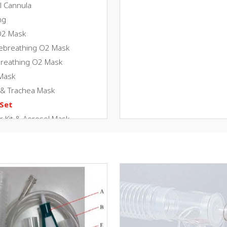
l Cannula
ng
O2 Mask
Rebreathing O2 Mask
reathing O2 Mask
 Mask
 & Trachea Mask
 Set
r Kit & Aerosol Mask
er & Diluter & Connector
e Humidifier
d
met
e Mask
pic Face Mask
sk