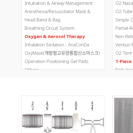
Intubation & Airway Management
O2 Nasa
Anesthesia/Resuscitator Mask &
O2 Tubi
Head Band & Bag
Simple 
Breathing Circuit System
Partial-
Oxygen & Aerosol Therapy
Non-Reb
Inhalation Sedation - AnaConDa
Venturi
OxyMask(개방형고유량통합산소마스크)
O2 Tent
Operation Positioning Gel Pads
T-Piece
Others
Nebulize
Patient Return Pad
O2 Adapt
3D ShowRoom
O2 Bubbl
Animal/Veterinary
Oxi.Hoo
ETCO2 Solution
NIV Hel
NIV Fac
Endosco
CPAP Ma