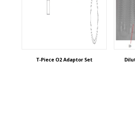
Nasal Ca
Protecti
T-Piece O2 Adaptor Set
Dilu