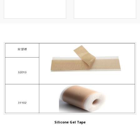
스크)
Operation Positioning Gel
Pads
Others
Patient Return Pad
3D ShowRoom
Animal/Veterinary
ETCO2 Solution
Silicone Gel Tape