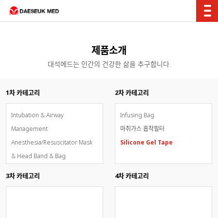
제품소개
대석메드는 인간의 건강한 삶을 추구합니다.
1차 카테고리
2차 카테고리
Intubation & Airway
Infusing Bag
Management
마취가스 흡착필터
Anesthesia/Resuscitator Mask
Silicone Gel Tape
& Head Band & Bag
Breathing Circuit System
3차 카테고리
4차 카테고리
Oxygen & Aerosol Therapy
Inhalation Sedation - AnaConDa
OxyMask(개방형고유량통합산소마