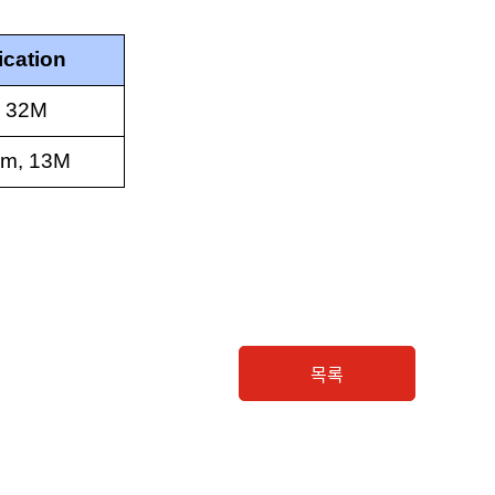
ication
 32M
m, 13M
목록