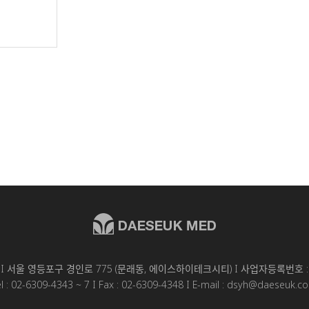
I 서울 영등포구 경인로 775 (문래동, 에이스하이테크시티) I 사업자등록번호 : 1
el : 02-6309-4343 ~ 7 I Fax : 02-6309-4348 I E-mail : dsyh@daeseuk.c