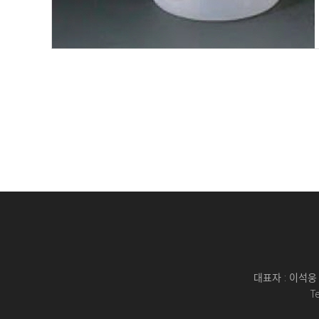
대표자 : 이석웅 
T