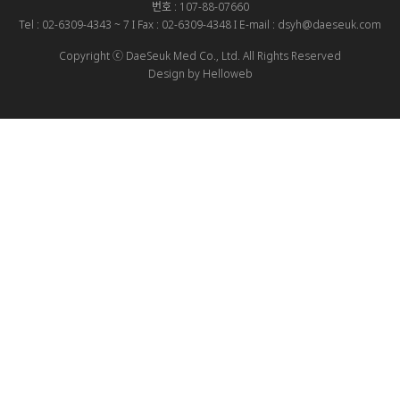
번호 : 107-88-07660
Tel : 02-6309-4343 ~ 7 I Fax : 02-6309-4348 I E-mail : dsyh@daeseuk.com
Copyright ⓒ DaeSeuk Med Co., Ltd. All Rights Reserved
Design by Helloweb