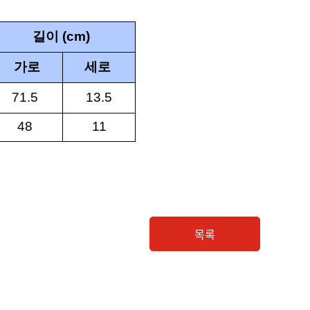
길이
(cm)
가로
세로
71.5
13.5
48
11
목록