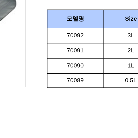
모델명
Size
70092
3L
70091
2L
70090
1L
70089
0.5L