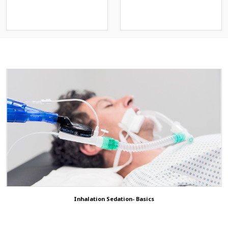
OxyMask(개방형고유량통합산소마
스크)
Operation Positioning Gel
Pads
Others
Patient Return Pad
3D ShowRoom
Animal/Veterinary
ETCO2 Solution
Inhalation Sedation- Basics