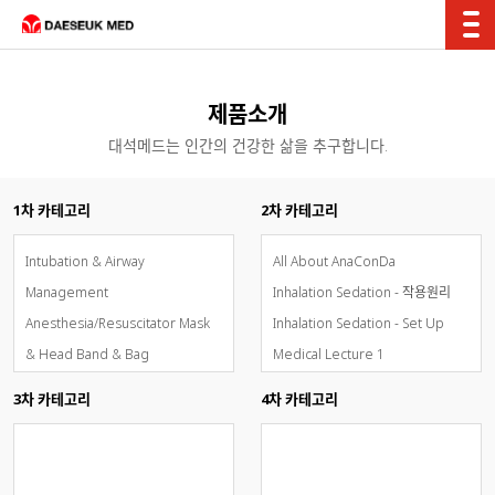
제품소개
대석메드는 인간의 건강한 삶을 추구합니다.
1차 카테고리
2차 카테고리
Intubation & Airway
All About AnaConDa
Management
Inhalation Sedation - 작용원리
Anesthesia/Resuscitator Mask
Inhalation Sedation - Set Up
& Head Band & Bag
Medical Lecture 1
Breathing Circuit System
Medical Lecture 2
3차 카테고리
4차 카테고리
Oxygen & Aerosol Therapy
Medical Lecture 3
Inhalation Sedation -
AnaConDa