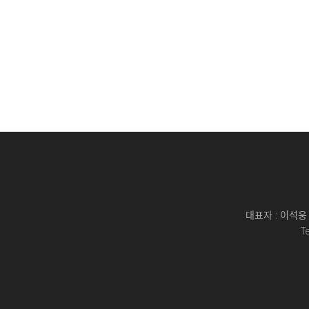
대표자 : 이석웅 
T