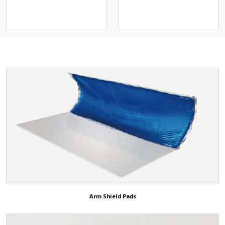
스크)
Operation Positioning Gel
Pads
Others
Patient Return Pad
3D ShowRoom
Animal/Veterinary
ETCO2 Solution
Arm Shield Pads