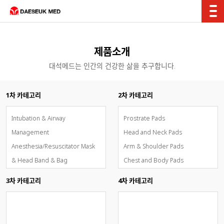
제품소개
대석메드는 인간의 건강한 삶을 추구합니다.
1차 카테고리
2차 카테고리
Intubation & Airway
Prostrate Pads
Management
Head and Neck Pads
Anesthesia/Resuscitator Mask
Arm & Shoulder Pads
& Head Band & Bag
Chest and Body Pads
Breathing Circuit System
Low Limb Pads
3차 카테고리
4차 카테고리
Oxygen & Aerosol Therapy
O.R. Table Pads
Inhalation Sedation - AnaConDa
OxyMask(개방형고유량통합산소마