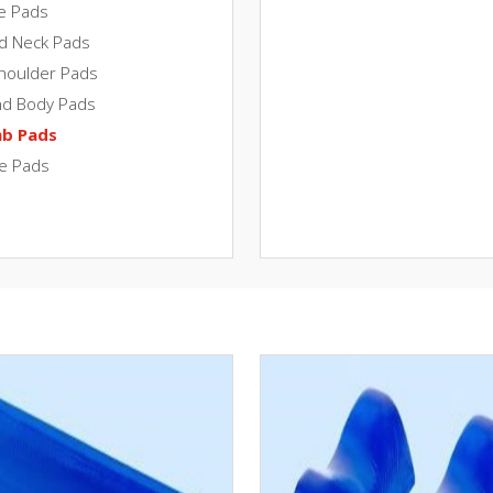
e Pads
d Neck Pads
houlder Pads
nd Body Pads
mb Pads
le Pads