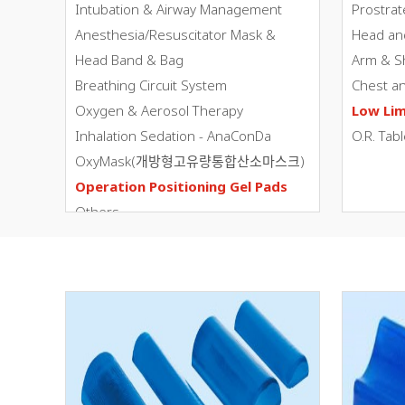
Intubation & Airway Management
Prostrat
Anesthesia/Resuscitator Mask &
Head an
Head Band & Bag
Arm & S
Breathing Circuit System
Chest a
Oxygen & Aerosol Therapy
Low Li
Inhalation Sedation - AnaConDa
O.R. Tab
OxyMask(개방형고유량통합산소마스크)
Operation Positioning Gel Pads
Others
Patient Return Pad
3D ShowRoom
Animal/Veterinary
ETCO2 Solution