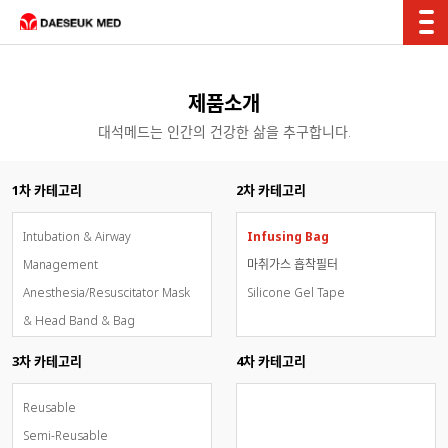
제품소개
대석메드는 인간의 건강한 삶을 추구합니다.
1차 카테고리
2차 카테고리
Intubation & Airway
Infusing Bag
Management
마취가스 흡착필터
Anesthesia/Resuscitator Mask
Silicone Gel Tape
& Head Band & Bag
Breathing Circuit System
3차 카테고리
4차 카테고리
Oxygen & Aerosol Therapy
Inhalation Sedation - AnaConDa
Reusable
OxyMask(개방형고유량통합산소마
Semi-Reusable