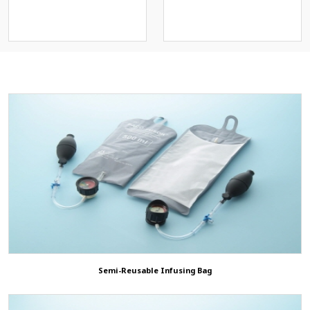
스크)
Operation Positioning Gel
Pads
Others
Patient Return Pad
3D ShowRoom
Animal/Veterinary
ETCO2 Solution
Semi-Reusable Infusing Bag